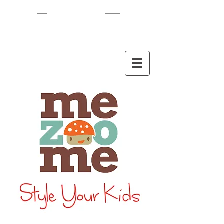
EN
/
HEB