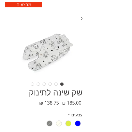
מבצעים
שק שינה לתינוק
מחיר
מחיר
 ‏185.00 ‏₪ 
רגיל
מבצע
צבעים
*