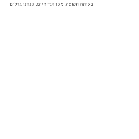
באותה תקופה.
מאז ועד היום, אנחנו גדלים
ומתרחבים ומוצרים חדשים מתווספים
למגוון המוצרים שלנו.
כיום מוצרינו נמכרים בכל העולם ממזרח
אסיה ועד ארה"ב.
אנחנו מקווים שתהנו מהמוצרים שלנו
לפחות כמו שאנחנו נהנים ליצור אותם
עבורכם!
© 2015 by Mezoome Designs.