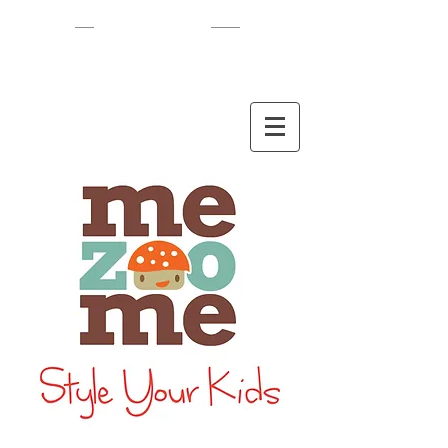
EN
/
HEB