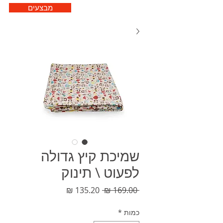
מבצעים
שמיכת קיץ גדולה
לפעוט \ תינוק
מחיר
מחיר
 ‏169.00 ‏₪ 
רגיל
מבצע
כמות
*