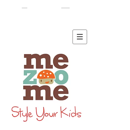
EN
/
HEB