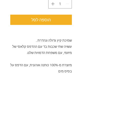
הוספה לסל
שמיכת קיץ גדולה ונהדרת .
עשויה שתי שכבות בד עם ההדפס קלאסי של
מיזומי, עם משפחת הדמויות שלנו.
מיוצרת מ-100% כותנה אורגנית, עם הדפס על
בסיס מים
:פרטים טכניים
•100% כותנה אורגנית
• מידות: 100X150 ס"מ
• מילוי הוליפייבר